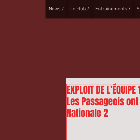
News /
Le club /
Entraînements /
S
EXPLOIT DE L’ÉQUIPE 
Les Passageois ont 
Nationale 2