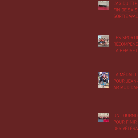
L'AG DU TTP
FIN DE SAIS
SORTIE WAL
PREMIERS P
POR LES 4/
FIN DE SAI
LES SPORTI
ACTIVITÉS 
RÉCOMPENS
LA REMISE 
TROPHÉES D
DU PASSAG
LA MÉDAILL
POUR JEAN
ARTAUD DA
TABLEAU H1
FINALES NA
PAR CLASS
UN TOURNOI
POUR FINIR
DES VÉTÉRA
DU TTP !