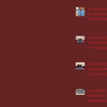
SYLVIE BE
LE BRONZE 
CHAMPIONN
FRANCE PA
EN VÉTÉRAN
AB. LES JE
FIN DE PHA
FONT UNE R
HISTORIQUE
CHAMPIONN
TTP ! L'équ
47
Nationale 2,
monte en Na
l'équipe 4 
LE CHOC DE
régionale 2 
DE N3 REM
équipes se 
LES PASSA
dans leur di
VAMOS!
UN INTERC
VÉTÉRANS P
D’ÉMOTIONS AVEC L
CHALLENGE 