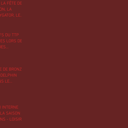
, LA FÊTE DE
ON, LA
YGATOR, LE
AS PONGISTE
5 ANS , UNE
SON RICHE EN
FS DU TTP
POUR LE TTP
ES LORS DE
DES
E LA VILLE
E
E DE BRONZE
-DELPHIN
NS LE
2 DES
TIONALES
EMENTS
 INTERNE
 LA SAISON
NS - LOISIRS