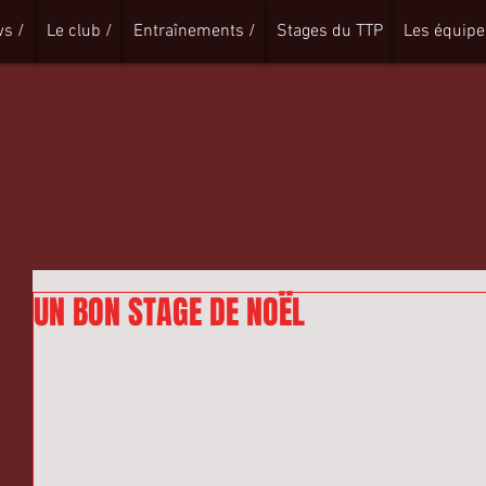
s /
Le club /
Entraînements /
Stages du TTP
Les équipe
UN BON STAGE DE NOËL