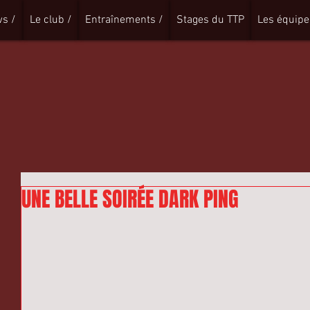
s /
Le club /
Entraînements /
Stages du TTP
Les équipe
UNE BELLE SOIRÉE DARK PING