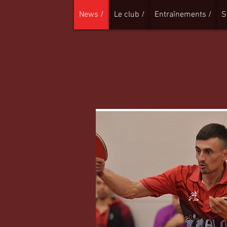
News /
Le club /
Entraînements /
S