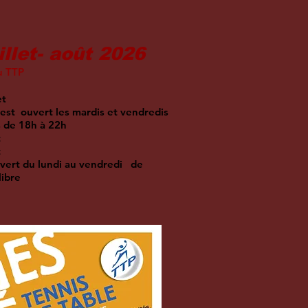
llet- août 2026
u TTP
et
 est ouvert les mardis et vendredis
s de 18h à 22h
t
t
uvert du lundi au vendredi de
libre