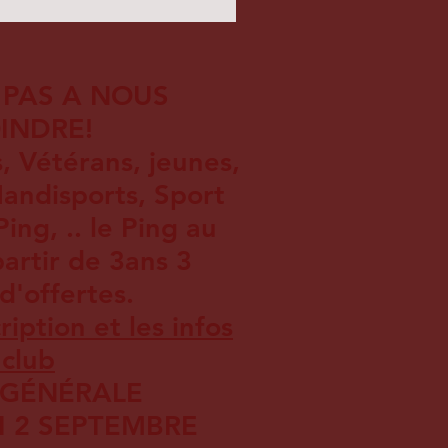
 PAS A NOUS
INDRE!
s, Vétérans, jeunes,
andisports, Sport
ng, .. le Ping au
artir de 3ans 3
d'offertes.
ription et les infos
 club
 GÉNÉRALE
I 2 SEPTEMBRE