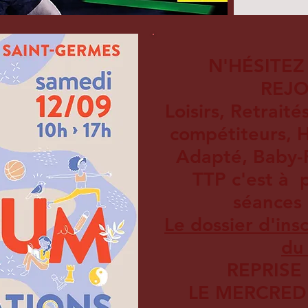
N'HÉSITEZ
REJO
Loisirs, Retraité
compétiteurs, H
Adapté, Baby-Pi
TTP c'est à p
séances 
Le dossier d'insc
du
REPRISE
LE MERCRED