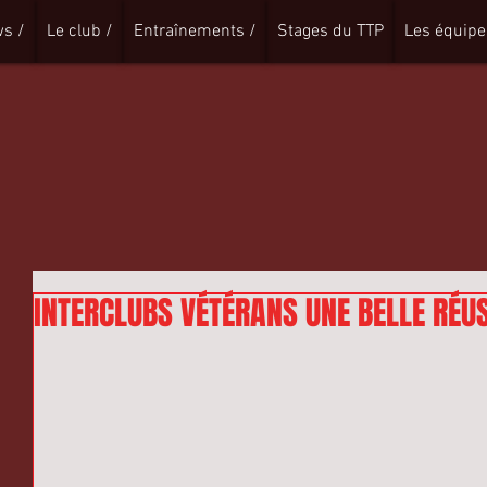
s /
Le club /
Entraînements /
Stages du TTP
Les équipe
INTERCLUBS VÉTÉRANS UNE BELLE RÉUS